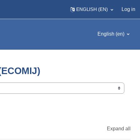
ENGLISH ‎(EN)‎
Log in
English ‎(en)‎
(ECOMIJ)
Expand all