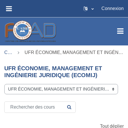
Passer au contenu principal
Connexion
PANNEAU LATÉRAL
Cours
UFR ÉCONOMIE, MANAGEMENT ET INGÉNIERIE JURIDIQUE (ECOMIJ)
UFR ÉCONOMIE, MANAGEMENT ET
INGÉNIERIE JURIDIQUE (ECOMIJ)
Catégories de cours
Rechercher des cours
RECHERCHER DES COURS
Tout déplier