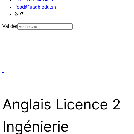
ifoad@uadb.edu.sn
24/7
Valider
Anglais Licence 2
Ingénierie